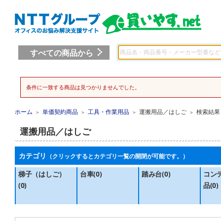
すべての商品から
条件に一致する商品は見つかりませんでした。
ホーム
単価契約商品
工具・作業用品
運搬用品／はしご
検索結果
＞
＞
＞
＞
運搬用品／はしご
カテゴリ
（クリックするとカテゴリ一覧の開閉が可能です。）
梯子（はしご）
台車(0)
踏み台(0)
コン
(0)
品(0)