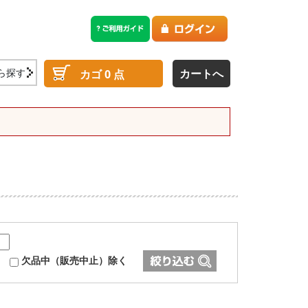
ら探す
カートへ
カゴ
0
点
欠品中（販売中止）除く