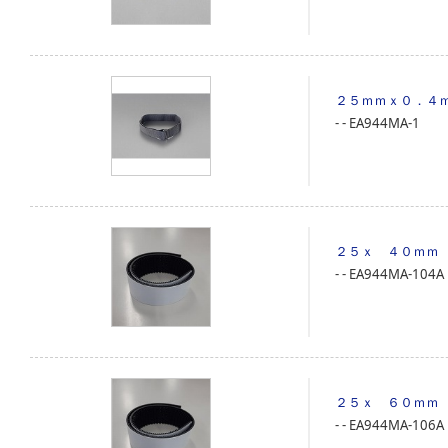
２５ｍｍｘ０．４
‐
‐
EA944MA-1
２５ｘ ４０ｍｍ
‐
‐
EA944MA-104A
２５ｘ ６０ｍｍ
‐
‐
EA944MA-106A