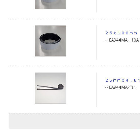
２５ｘ１００ｍｍ
‐
‐
EA944MA-110A
２５ｍｍｘ４．８
‐
‐
EA944MA-111