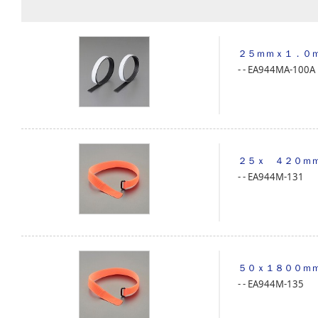
２５ｍｍｘ１．０
‐
‐
EA944MA-100A
２５ｘ ４２０ｍ
‐
‐
EA944M-131
５０ｘ１８００ｍ
‐
‐
EA944M-135