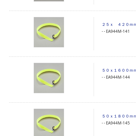
２５ｘ ４２０ｍ
‐
‐
EA944M-141
５０ｘ１６００ｍ
‐
‐
EA944M-144
５０ｘ１８００ｍ
‐
‐
EA944M-145