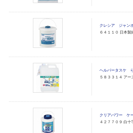
クレシア ジャン
６４１１０
日本製
ヘルパータスケ 
５８３３１４
アー
クリアパワー ケ
４２７７０９
白十