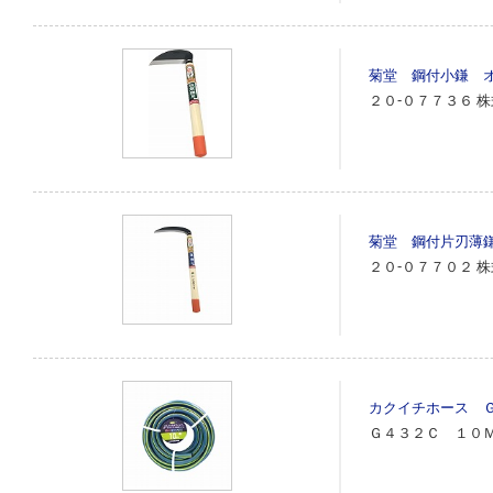
菊堂 鋼付小鎌 
２０‐０７７３６
株
菊堂 鋼付片刃薄
２０‐０７７０２
株
カクイチホース 
Ｇ４３２Ｃ １０