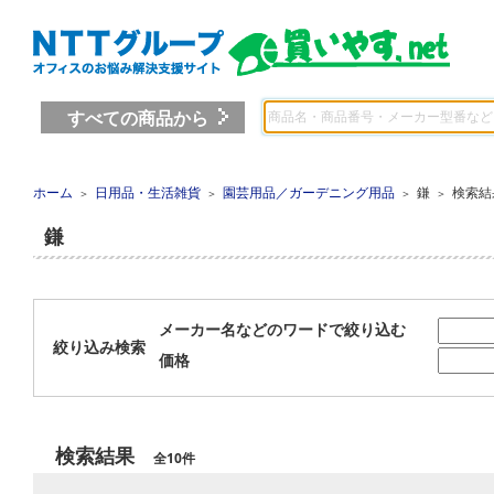
すべての商品から
ホーム
日用品・生活雑貨
園芸用品／ガーデニング用品
鎌
検索結
＞
＞
＞
＞
鎌
メーカー名などのワードで絞り込む
絞り込み検索
価格
検索結果
全10件